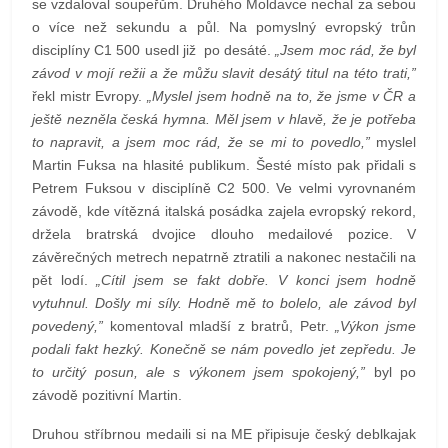
se vzdaloval soupeřům. Druhého Moldavce nechal za sebou
o více než sekundu a půl. Na pomyslný evropský trůn
disciplíny C1 500 usedl již po desáté.
„Jsem moc rád, že byl
závod v mojí režii a že můžu slavit desátý titul na této trati,”
řekl mistr Evropy.
„Myslel jsem hodně na to, že jsme v ČR a
ještě nezněla česká hymna. Měl jsem v hlavě, že je potřeba
to napravit, a jsem moc rád, že se mi to povedlo,”
myslel
Martin Fuksa na hlasité publikum. Šesté místo pak přidali s
Petrem Fuksou v disciplíně C2 500. Ve velmi vyrovnaném
závodě, kde vítězná italská posádka zajela evropský rekord,
držela bratrská dvojice dlouho medailové pozice. V
závěrečných metrech nepatrně ztratili a nakonec nestačili na
pět lodí.
„Cítil jsem se fakt dobře. V konci jsem hodně
vytuhnul. Došly mi síly. Hodně mě to bolelo, ale závod byl
povedený,”
komentoval mladší z bratrů, Petr.
„Výkon jsme
podali fakt hezký. Konečně se nám povedlo jet zepředu. Je
to určitý posun, ale s výkonem jsem spokojený,”
byl po
závodě pozitivní Martin.
Druhou stříbrnou medaili si na ME připisuje český deblkajak