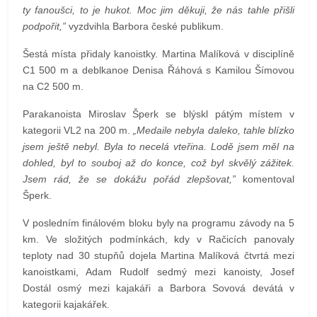
ty fanoušci, to je hukot. Moc jim děkuji, že nás tahle přišli
podpořit,”
vyzdvihla Barbora české publikum.
Šestá místa přidaly kanoistky. Martina Malíková v disciplíně
C1 500 m a deblkanoe Denisa Řáhová s Kamilou Šímovou
na C2 500 m.
Parakanoista Miroslav Šperk se blýskl pátým místem v
kategorii VL2 na 200 m.
„Medaile nebyla daleko, tahle blízko
jsem ještě nebyl. Byla to necelá vteřina. Lodě jsem měl na
dohled, byl to souboj až do konce, což byl skvělý zážitek.
Jsem rád, že se dokážu pořád zlepšovat,”
komentoval
Šperk.
V posledním finálovém bloku byly na programu závody na 5
km. Ve složitých podmínkách, kdy v Račicích panovaly
teploty nad 30 stupňů dojela Martina Malíková čtvrtá mezi
kanoistkami, Adam Rudolf sedmý mezi kanoisty, Josef
Dostál osmý mezi kajakáři a Barbora Sovová devátá v
kategorii kajakářek.