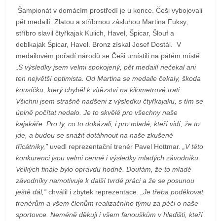
Šampionát v domácím prostředí je u konce. Češi vybojovali
pět medailí. Zlatou a stříbrnou zásluhou Martina Fuksy,
stříbro slavil čtyřkajak Kulich, Havel, Špicar, Šlouf a
deblkajak Špicar, Havel. Bronz získal Josef Dostál. V
medailovém pořadí národů se Češi umístili na pátém místě.
„S výsledky jsem velmi spokojený, pět medailí nečekal ani
ten největší optimista. Od Martina se medaile čekaly, škoda
kousíčku, který chyběl k vítězství na kilometrové trati.
Všichni jsem strašně nadšeni z výsledku čtyřkajaku, s tím se
úplně počítat nedalo. Je to skvělé pro všechny naše
kajakáře. Pro ty, co to dokázali, i pro mladé, kteří vidí, že to
jde, a budou se snažit dotáhnout na naše zkušené
třicátníky,”
uvedl reprezentační trenér Pavel Hottmar.
„V této
konkurenci jsou velmi cenné i výsledky mladých závodníku.
Velkých finále bylo opravdu hodně. Doufám, že to mladé
závodníky namotivuje k další tvrdé práci a že se posunou
ještě dál,”
chválil i zbytek reprezentace.
„Je třeba poděkovat
trenérům a všem členům realizačního týmu za péči o naše
sportovce. Neméně děkuji i všem fanouškům v hledišti, kteří