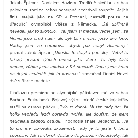
Jakub Špicar s Danielem Havlem. Tradičně skvělou druhou
polovinou trati za sebou postupně nechávali soupeře. Jejich
finiš, stejně jako na SP v Poznani, nestačil pouze na
úřadující olympijské vítěze z Německa.
„Já upřímně
nevěděl, jak to skončilo. Přál jsem si medaili, věděl jsem, že
Němci jsou před námi, ale byli tam s námi ještě dvě lodě.
Raději jsem se neradoval, abych pak nebyl zklamaný,”
přiznal Jakub Špicar.
„Dneska to dotýká pomaleji. Nebyl to
takový prvotní výbuch emocí jako včera. To byly čisté
emoce, vůbec jsme medaili z K4 nečekali. Dnes jsme hned
po dojetí nevěděli, jak to dopadlo,”
srovnával Daniel Havel
dvě stříbrné medaile.
Finálovou premiéru na olympijské pětistovce má za sebou
Barbora Betlachová. Bojovný výkon mladé české kajakářky
stačil na osmou příčku.
„Bylo to dobré. Musím tedy říct, že
holky vepředu jezdí opravdu rychle, ale doufám, že jsem
neudělala žádnou ostudu,”
hodnotila finále Betlachová.
„Je
to pro mě obrovská zkušenost. Tady je to ještě k tomu
speciální. Jak se člověk dostane do poslední dvoustovky, tak