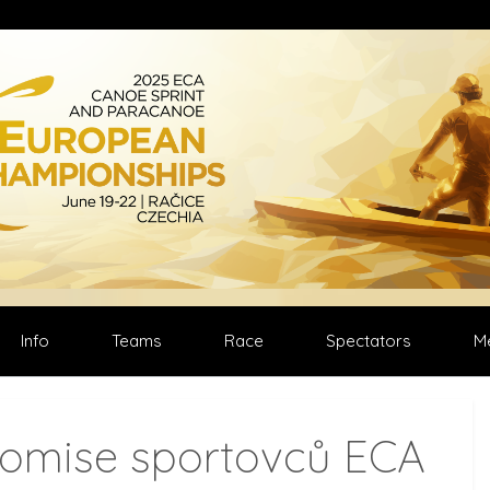
Select your language
Info
Teams
Race
Spectators
M
 komise sportovců ECA