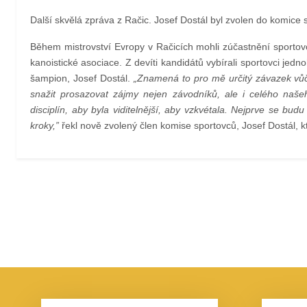
Další skvělá zpráva z Račic. Josef Dostál byl zvolen do komice
Během mistrovství Evropy v Račicích mohli zúčastnění sportov
kanoistické asociace. Z devíti kandidátů vybírali sportovci jed
šampion, Josef Dostál.
„Znamená to pro mě určitý závazek vů
snažit prosazovat zájmy nejen závodníků, ale i celého našeh
disciplín, aby byla viditelnější, aby vzkvétala. Nejprve se bu
kroky,”
řekl nově zvolený člen komise sportovců, Josef Dostál,