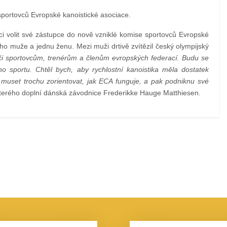
 sportovců Evropské kanoistické asociace.
ci volit své zástupce do nově vzniklé komise sportovců Evropské
noho muže a jednu ženu. Mezi muži drtivě zvítězil český olympijský
či sportovcům, trenérům a členům evropských federací. Budu se
o sportu. Chtěl bych, aby rychlostní kanoistika měla dostatek
du muset trochu zorientovat, jak ECA funguje, a pak podniknu své
 kterého doplní dánská závodnice Frederikke Hauge Matthiesen.