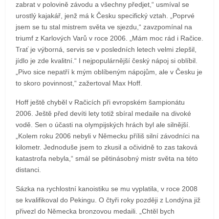
zabrat v polovině závodu a všechny předjet,“ usmíval se
urostlý kajakář, jenž má k Česku specifický vztah. „Poprvé
jsem se tu stal mistrem světa ve sjezdu,“ zavzpomínal na
triumf z Karlových Varů v roce 2006. „Mám moc rád i Račice.
Trať je výborná, servis se v posledních letech velmi zlepšil,
jídlo je zde kvalitní.“ I nejpopulárnější český nápoj si oblíbil.
„Pivo sice nepatří k mým oblíbeným nápojům, ale v Česku je
to skoro povinnost,“ zažertoval Max Hoff.
Hoff ještě chyběl v Račicích při evropském šampionátu
2006. Ještě před devíti lety totiž sbíral medaile na divoké
vodě. Sen o účasti na olympijských hrách byl ale silnější.
„Kolem roku 2006 nebyli v Německu příliš silní závodníci na
kilometr. Jednoduše jsem to zkusil a očividně to zas taková
katastrofa nebyla,“ smál se pětinásobný mistr světa na této
distanci.
Sázka na rychlostní kanoistiku se mu vyplatila, v roce 2008
se kvalifikoval do Pekingu. O čtyři roky později z Londýna již
přivezl do Německa bronzovou medaili. „Chtěl bych