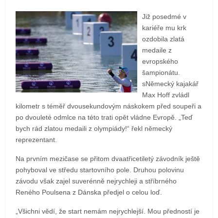
Již posedmé v
kariéře mu krk
ozdobila zlatá
medaile z
evropského
šampionátu.
sNěmecký kajakář
Max Hoff zvládl
kilometr s téměř dvousekundovým náskokem před soupeři a
po dvouleté odmlce na této trati opět vládne Evropě. „Teď
bych rád zlatou medaili z olympiády!“ řekl německý
reprezentant.
Na prvním mezičase se přitom dvaatřicetiletý závodník ještě
pohyboval ve středu startovního pole. Druhou polovinu
závodu však zajel suverénně nejrychleji a stříbrného
Reného Poulsena z Dánska předjel o celou loď.
„Všichni vědí, že start nemám nejrychlejší. Mou předností je