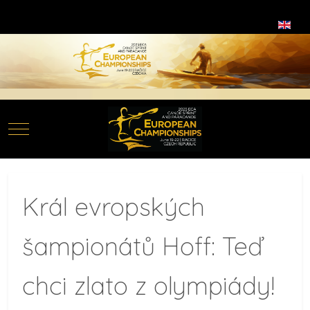
Zvolte jazyk
Mobile Menu Toggle
Král evropských
šampionátů Hoff: Teď
chci zlato z olympiády!